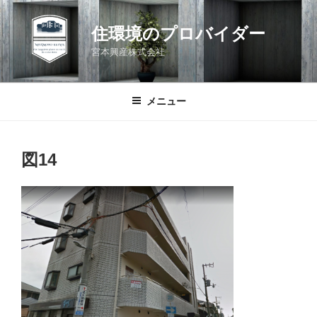
コ
ン
住環境のプロバイダー
テ
宮本興産株式会社
ン
ツ
へ
メニュー
ス
キ
ッ
図14
プ