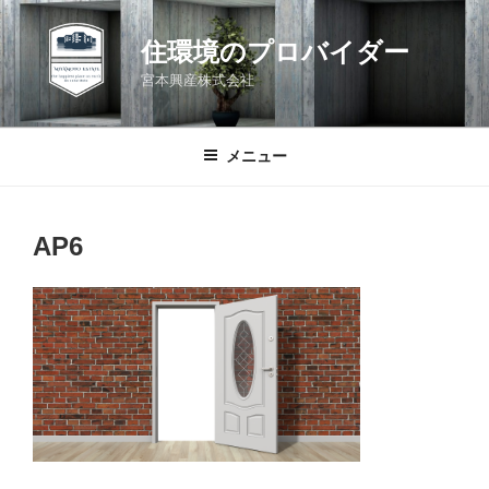
コ
ン
住環境のプロバイダー
テ
宮本興産株式会社
ン
ツ
へ
メニュー
ス
キ
ッ
AP6
プ