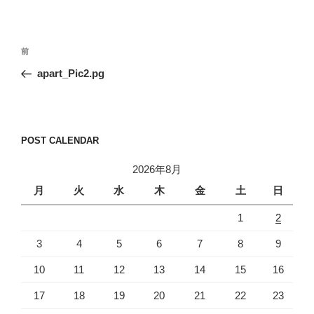
投
前
前
稿
の
apart_Pic2.pg
ナ
投
ビ
稿
ゲ
ー
POST CALENDAR
シ
2026年8月
ョ
月
火
水
木
金
土
日
ン
1
2
3
4
5
6
7
8
9
10
11
12
13
14
15
16
17
18
19
20
21
22
23