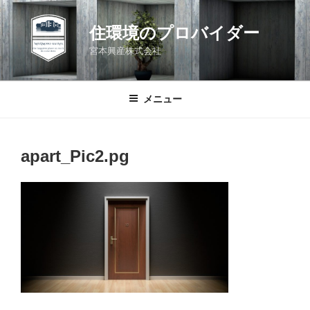
コ
ン
住環境のプロバイダー
テ
宮本興産株式会社
ン
ツ
へ
メニュー
ス
キ
ッ
apart_Pic2.pg
プ