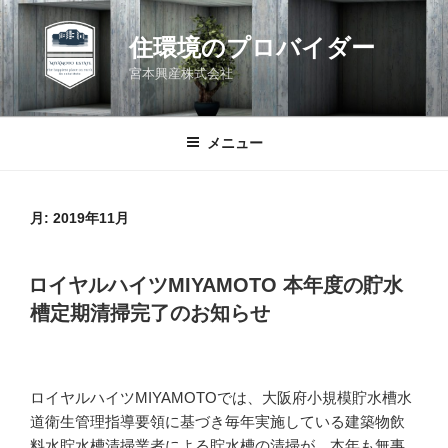
コ
ン
住環境のプロバイダー
テ
宮本興産株式会社
ン
ツ
へ
メニュー
ス
キ
ッ
月:
2019年11月
プ
投
ロイヤルハイツMIYAMOTO 本年度の貯水
稿
槽定期清掃完了のお知らせ
日:
ロイヤルハイツMIYAMOTOでは、大阪府小規模貯水槽水
道衛生管理指導要領に基づき毎年実施している建築物飲
料水貯水槽清掃業者による貯水槽の清掃が、本年も無事