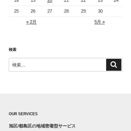
18
19
20
21
22
23
24
25
26
27
28
29
30
« 2月
5月 »
検索
検
検
索
索:
OUR SERVICES
旭区/都島区の地域密着型サービス