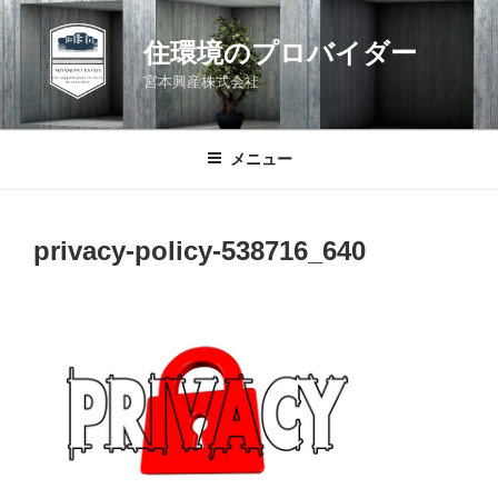
コ
ン
住環境のプロバイダー
テ
宮本興産株式会社
ン
ツ
へ
メニュー
ス
キ
ッ
privacy-policy-538716_640
プ