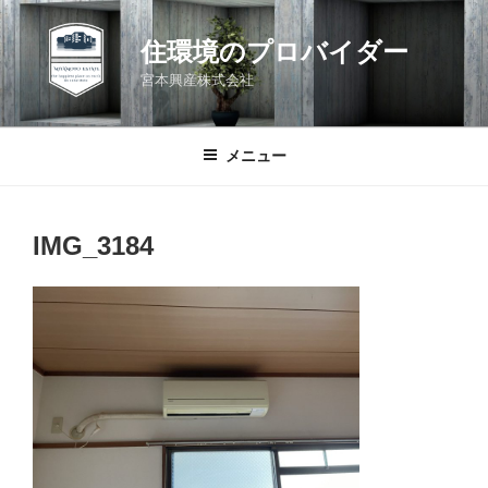
コ
ン
住環境のプロバイダー
テ
宮本興産株式会社
ン
ツ
へ
メニュー
ス
キ
ッ
IMG_3184
プ