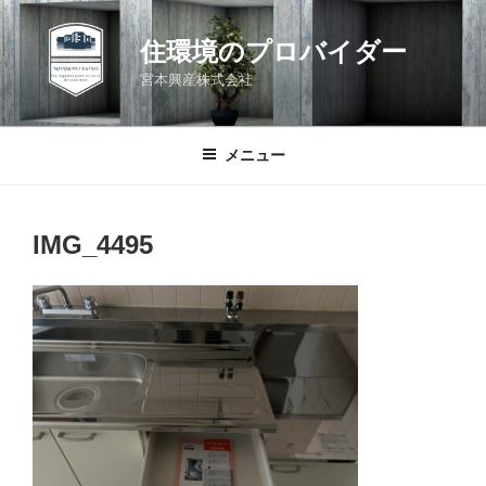
コ
ン
住環境のプロバイダー
テ
宮本興産株式会社
ン
ツ
へ
メニュー
ス
キ
ッ
IMG_4495
プ