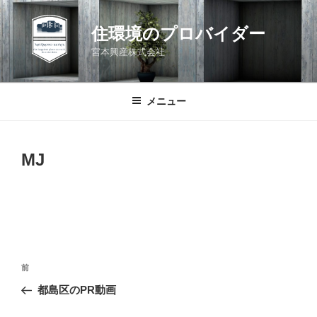
コ
ン
住環境のプロバイダー
テ
宮本興産株式会社
ン
ツ
へ
メニュー
ス
キ
ッ
MJ
プ
投
前
前
稿
の
都島区のPR動画
ナ
投