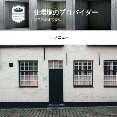
コ
ン
住環境のプロバイダー
テ
宮本興産株式会社
ン
ツ
へ
メニュー
ス
キ
ッ
プ