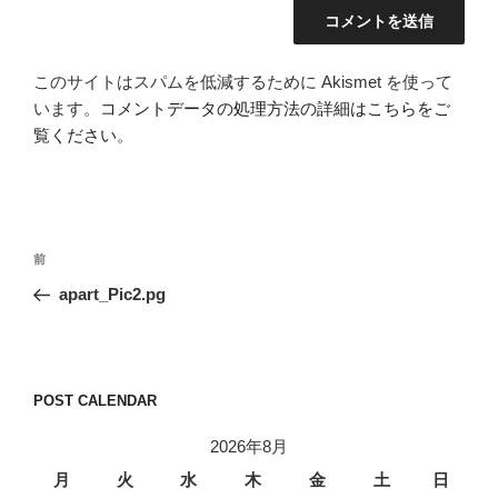
このサイトはスパムを低減するために Akismet を使って
います。
コメントデータの処理方法の詳細はこちらをご
覧ください
。
投
前
前
稿
の
apart_Pic2.pg
ナ
投
ビ
稿
ゲ
ー
POST CALENDAR
シ
2026年8月
ョ
月
火
水
木
金
土
日
ン