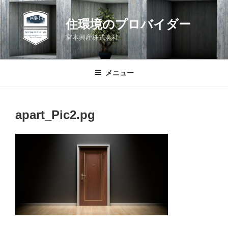
コ
ン
住環境のプロバイダー
テ
宮本興産株式会社
ン
ツ
へ
メニュー
ス
キ
ッ
apart_Pic2.pg
プ