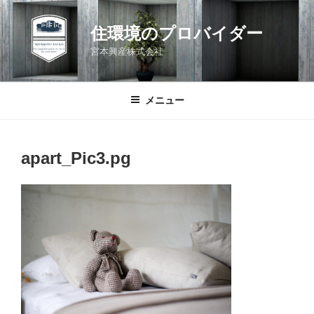
コ
ン
住環境のプロバイダー
テ
宮本興産株式会社
ン
ツ
へ
メニュー
ス
キ
ッ
apart_Pic3.pg
プ