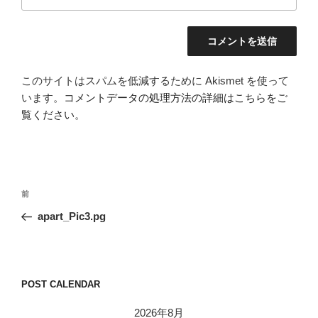
このサイトはスパムを低減するために Akismet を使って
います。
コメントデータの処理方法の詳細はこちらをご
覧ください
。
投
前
前
稿
の
apart_Pic3.pg
ナ
投
ビ
稿
ゲ
ー
POST CALENDAR
シ
2026年8月