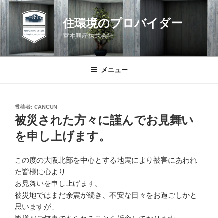
コ
ン
住環境のプロバイダー
テ
宮本興産株式会社
ン
ツ
へ
メニュー
ス
キ
ッ
投
投稿者:
CANCUN
プ
稿
被災された方々に謹んでお見舞い
日:
を申し上げます。
この度の大阪北部を中心とする地震により被害にあわれ
た皆様に心より
お見舞いを申し上げます。
被災地ではまだ余震が続き、不安な日々をお過ごしかと
思いますが、