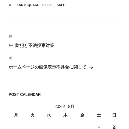
テ
タ
EARTHQUAKE
、
RELIEF
、
SAFE
ゴ
グ
リ
ー
投
前
前
稿
の
防犯と不法投棄対策
ナ
投
ビ
稿
次
次
ゲ
の
ホームページの画像表示不具合に関して
投
ー
稿
シ
ョ
POST CALENDAR
ン
2026年8月
月
火
水
木
金
土
日
1
2