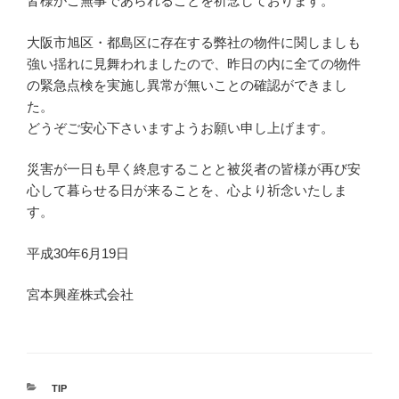
皆様がご無事であられることを祈念しております。
大阪市旭区・都島区に存在する弊社の物件に関しましも
強い揺れに見舞われましたので、昨日の内に全ての物件
の緊急点検を実施し異常が無いことの確認ができまし
た。
どうぞご安心下さいますようお願い申し上げます。
災害が一日も早く終息することと被災者の皆様が再び安
心して暮らせる日が来ることを、心より祈念いたしま
す。
平成30年6月19日
宮本興産株式会社
カ
TIP